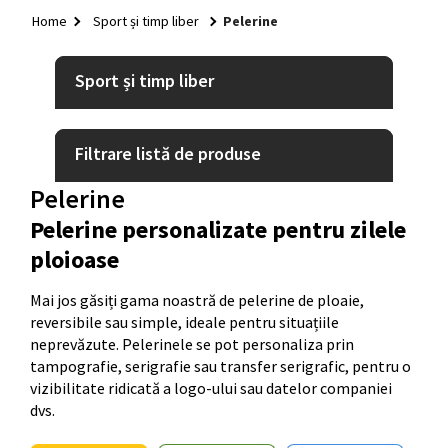
HOME
Home
Sport și timp liber
Pelerine
+
TEXTILE
+
Sport și timp liber
GENȚI ȘI RUCSACURI
+
RECIPIENTE BĂUTURI
Filtrare listă de produse
+
GADGETURI
Pelerine
+
PIXURI
Pelerine personalizate pentru zilele
+
BIROU
ploioase
+
CASĂ ȘI GRĂDINĂ
Mai jos găsiți gama noastră de pelerine de ploaie,
+
reversibile sau simple, ideale pentru situațiile
SISTEME DE EXPUNERE
neprevăzute. Pelerinele se pot personaliza prin
+
IDEI QUICK
tampografie, serigrafie sau transfer serigrafic, pentru o
vizibilitate ridicată a logo-ului sau datelor companiei
+
CRĂCIUN
dvs.