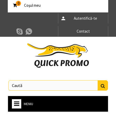
0
Coşul meu
Autentifică-te
Contact
MENIU