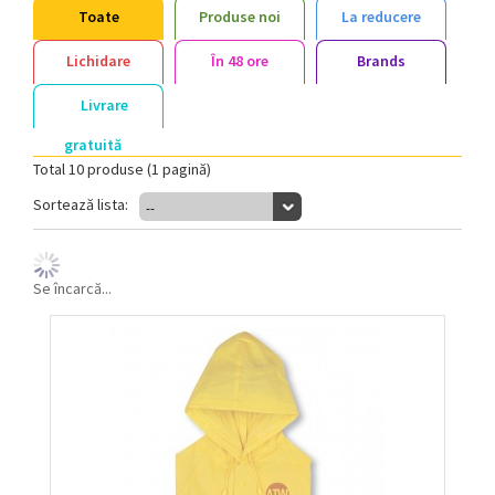
Toate
Produse noi
La reducere
Lichidare
În 48 ore
Brands
Livrare
gratuită
Total 10 produse (1 pagină)
Sortează lista:
--
Se încarcă...