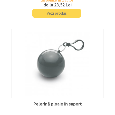
disponibil în 2 culori
de la
23,52 Lei
Vezi produs
Pelerină ploaie în suport