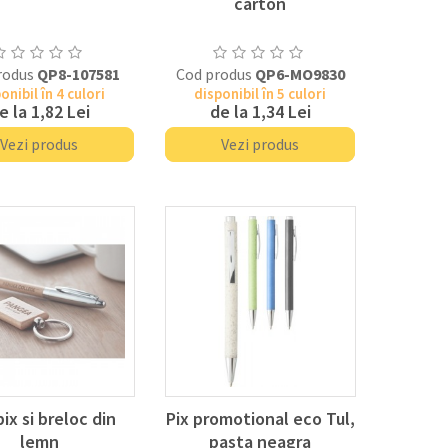
carton
rodus
QP8-107581
Cod produs
QP6-MO9830
onibil în 4 culori
disponibil în 5 culori
e la
1,82 Lei
de la
1,34 Lei
Vezi produs
Vezi produs
ix si breloc din
Pix promotional eco Tul,
lemn
pasta neagra