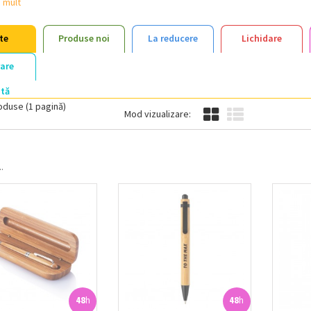
 mult
te
Produse noi
La reducere
Lichidare
rare
ită
oduse (1 pagină)
Mod vizualizare:
.
48
h
48
h