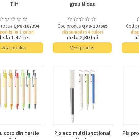
Tiff
grau Midas
produs
QP8-107394
Cod produs
QP8-107385
Cod p
ponibil în 1 culori
disponibil în 4 culori
disp
de la
1,47 Lei
de la
2,30 Lei
d
Vezi produs
Vezi produs
cu corp din hartie
Pix eco multifunctional
Pix pr