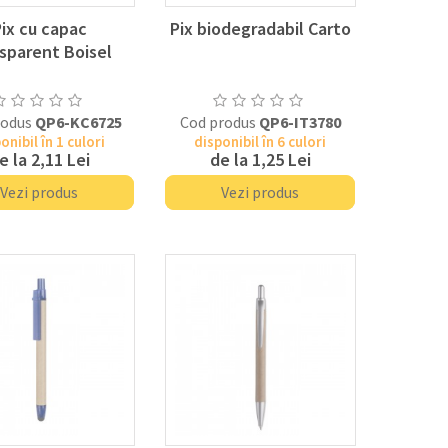
ix cu capac
Pix biodegradabil Carto
sparent Boisel
rodus
QP6-KC6725
Cod produs
QP6-IT3780
onibil în 1 culori
disponibil în 6 culori
e la
2,11 Lei
de la
1,25 Lei
Vezi produs
Vezi produs