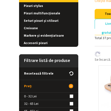
Citește mai
Pixuri stylus
Pixuri multifuncționale
Toa
Seturi pixuri și stilouri
Liv
Creioane
gratu
Markere și evidențiatoare
Total 37 pr
Accesorii pixuri
Se încarcă..
Filtrare listă de produse
Resetează filtrele
Preț:
0 - 32 Lei
32 - 65 Lei