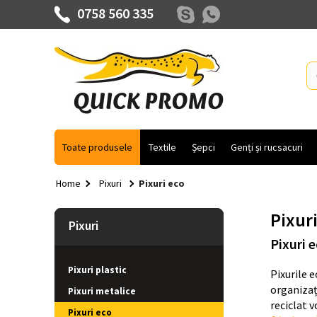
0758 560 335
Toate produsele
Textile
Șepci
Genți și rucsacuri
Home
Pixuri
Pixuri eco
Pixur
Pixuri
Pixuri 
Pixuri plastic
Pixurile 
organizaț
Pixuri metalice
reciclat v
Pixuri eco