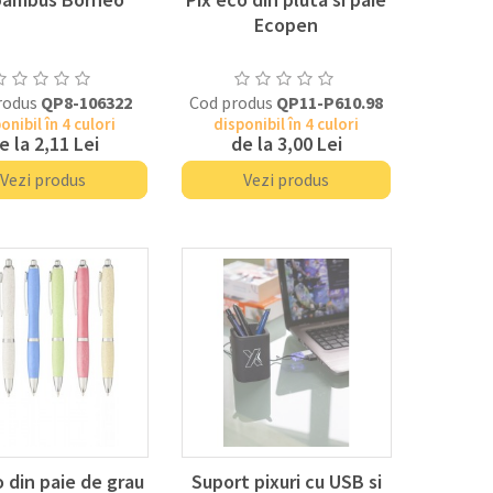
Ecopen
rodus
QP8-106322
Cod produs
QP11-P610.98
onibil în 4 culori
disponibil în 4 culori
e la
2,11 Lei
de la
3,00 Lei
Vezi produs
Vezi produs
o din paie de grau
Suport pixuri cu USB si