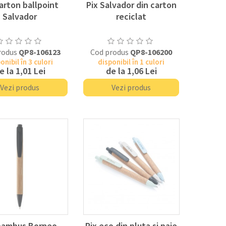
carton ballpoint
Pix Salvador din carton
Salvador
reciclat
rodus
QP8-106123
Cod produs
QP8-106200
onibil în 3 culori
disponibil în 1 culori
e la
1,01 Lei
de la
1,06 Lei
Vezi produs
Vezi produs
bambus Borneo
Pix eco din pluta si paie