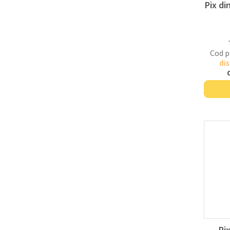
Pix di
Cod p
dis
Pi