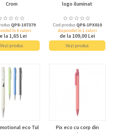
Crom
logo iluminat
rodus
QP8-107379
Cod produs
QP8-1PX010
onibil în 6 culori
disponibil în 1 culori
e la
1,65 Lei
de la
109,00 Lei
Vezi produs
Vezi produs
omotional eco Tul
Pix eco cu corp din