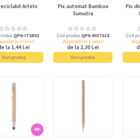
reciclabil Artelo
Pix automat Bamboo
Pix di
Sumatra
produs
QP6-IT3892
Cod produs
QP6-MO7318
Cod p
ponibil în 2 culori
disponibil în 1 culori
disp
de la
1,44 Lei
de la
2,30 Lei
d
Vezi produs
Vezi produs
48
h