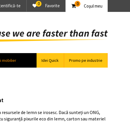
0
0
tentifică-te
Favorite
Coşul meu
și mobilier
Idei Quick
Promo pe industrie
at
n resursele de lemn se irosesc. Dacă sunteți un ONG,
u siguranță pixurile eco din lemn, carton sau materiel