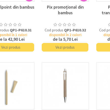
llpoint din bambus
Pix promoțional din
P
bambus
tran
rodus
QP1-P610.31
Cod produs
QP1-P610.32
Cod p
ponibil în 1 culori
disponibil în 2 culori
disp
e la
42,90 Lei
de la
5,70 Lei
d
Vezi produs
Vezi produs