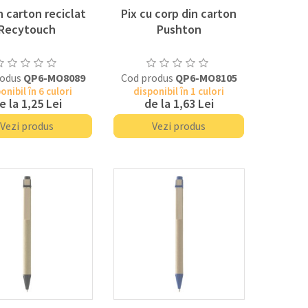
n carton reciclat
Pix cu corp din carton
Recytouch
Pushton
rodus
QP6-MO8089
Cod produs
QP6-MO8105
onibil în 6 culori
disponibil în 1 culori
e la
1,25 Lei
de la
1,63 Lei
Vezi produs
Vezi produs