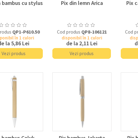
n bambus cu stylus
Pix din lemn Arica
Pix 
rodus
QP1-P610.50
Cod produs
QP8-106121
Cod p
ponibil în 1 culori
disponibil în 1 culori
disp
de la
5,86 Lei
de la
2,11 Lei
d
Vezi produs
Vezi produs
x bambus Celuk
Pix bambus Jakarta
Pix 