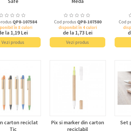
Safe
Meda
produs
QP8-107584
Cod produs
QP8-107580
Cod p
ponibil în 8 culori
disponibil în 4 culori
disp
de la
1,19 Lei
de la
1,73 Lei
d
Vezi produs
Vezi produs
in carton reciclat
Pix si marker din carton
Set p
Tic
reciclabil