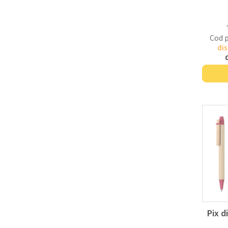
Cod 
dis
Pix d