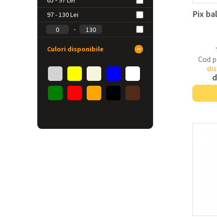
65 - 97 Lei
Pix ba
97 - 130 Lei
-
Culori disponibile
Cod p
dis
d