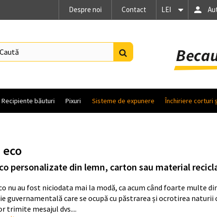
Despre noi
Contact
LEI
Au
Recipiente băuturi
Pixuri
Sisteme de expunere
Închiriere corturi 
i eco
eco personalizate din lemn, carton sau material recicl
eco nu au fost niciodata mai la modă, ca acum când foarte multe di
ie guvernamentală care se ocupă cu păstrarea și ocrotirea naturii c
or trimite mesajul dvs....