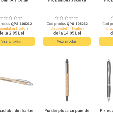
produs
QP8-106212
Cod produs
QP8-106282
Cod p
ponibil în 1 culori
disponibil în 1 culori
disp
de la
2,85 Lei
de la
14,05 Lei
d
Vezi produs
Vezi produs
ciclabil din hartie
Pix din pluta cu paie de
Pix ec