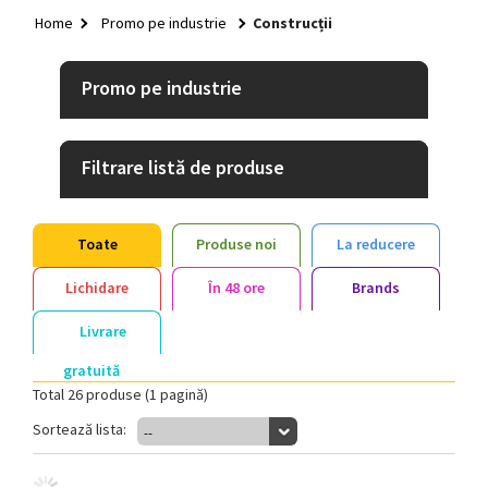
HOME
Home
Promo pe industrie
Construcții
+
TEXTILE
+
Promo pe industrie
GENȚI ȘI RUCSACURI
+
RECIPIENTE BĂUTURI
Filtrare listă de produse
+
GADGETURI
+
PIXURI
Toate
Produse noi
La reducere
+
BIROU
Lichidare
În 48 ore
Brands
+
CASĂ ȘI GRĂDINĂ
Livrare
+
SISTEME DE EXPUNERE
gratuită
+
Total 26 produse (1 pagină)
IDEI QUICK
Sortează lista:
+
--
CRĂCIUN