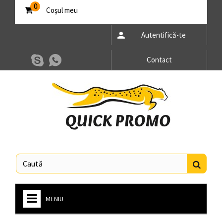
0
Coşul meu
Autentifică-te
Contact
MENIU