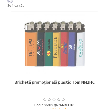
Se încarcă...
Brichetă promoțională plastic Tom NM1HC
Cod produs
QP9-NM1HC