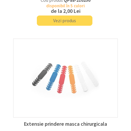
Cod produs
QP88-210250
disponibil în 5 culori
de la
2,00 Lei
Vezi produs
Extensie prindere masca chirurgicala