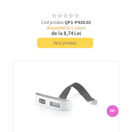
Cod produs
QP1-P820.02
disponibil în 1 culori
de la
8,74 Lei
Vezi produs
48
h