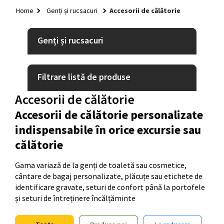
HOME
Home
Genți și rucsacuri
Accesorii de călătorie
+
TEXTILE
+
Genți și rucsacuri
GENȚI ȘI RUCSACURI
+
RECIPIENTE BĂUTURI
Filtrare listă de produse
+
GADGETURI
Accesorii de călătorie
+
PIXURI
Accesorii de călătorie personalizate
+
BIROU
indispensabile în orice excursie sau
+
călătorie
CASĂ ȘI GRĂDINĂ
+
SISTEME DE EXPUNERE
Gama variază de la genți de toaletă sau cosmetice,
cântare de bagaj personalizate, plăcuțe sau etichete de
+
IDEI QUICK
identificare gravate, seturi de confort până la portofele
și seturi de întreținere încălțăminte
+
CRĂCIUN