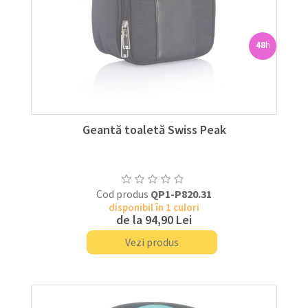
48
h
Geantă toaletă Swiss Peak
Cod produs
QP1-P820.31
disponibil în 1 culori
de la
94,90 Lei
Vezi produs