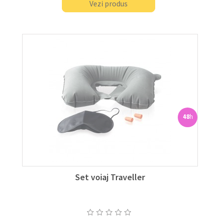
Vezi produs
48
h
Set voiaj Traveller