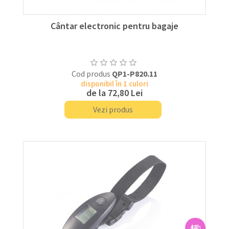
Cântar electronic pentru bagaje
Cod produs
QP1-P820.11
disponibil în 1 culori
de la
72,80 Lei
Vezi produs
48
h