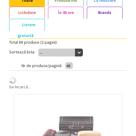
Toate
Produse noi
La reducere
Lichidare
În 48 ore
Brands
Livrare
gratuită
Total 88 produse (2 pagini)
Sortează lista:
--
Nr de produse/pagină:
48
Se încarcă...