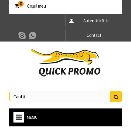
0
Coşul meu
Autentifică-te
Contact
MENIU