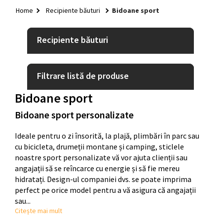
HOME
Home
Recipiente băuturi
Bidoane sport
+
TEXTILE
+
Recipiente băuturi
GENȚI ȘI RUCSACURI
+
RECIPIENTE BĂUTURI
Filtrare listă de produse
+
GADGETURI
Bidoane sport
+
PIXURI
Bidoane sport personalizate
+
BIROU
Ideale pentru o zi însorită, la plajă, plimbări în parc sau
+
CASĂ ȘI GRĂDINĂ
cu bicicleta, drumeții montane și camping, sticlele
+
noastre sport personalizate vă vor ajuta clienții sau
SISTEME DE EXPUNERE
angajații să se reîncarce cu energie și să fie mereu
+
hidratați. Design-ul companiei dvs. se poate imprima
IDEI QUICK
perfect pe orice model pentru a vă asigura că angajații
+
CRĂCIUN
sau...
Citește mai mult