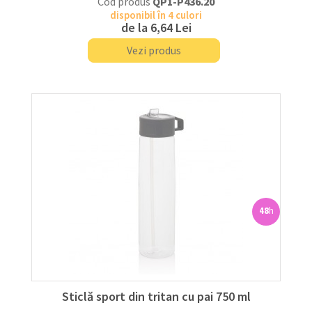
Cod produs
QP1-P436.20
disponibil în 4 culori
de la
6,64 Lei
Vezi produs
48
h
Sticlă sport din tritan cu pai 750 ml