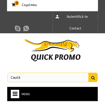
0
Coşul meu
Autentifică-te
Contact
MENIU