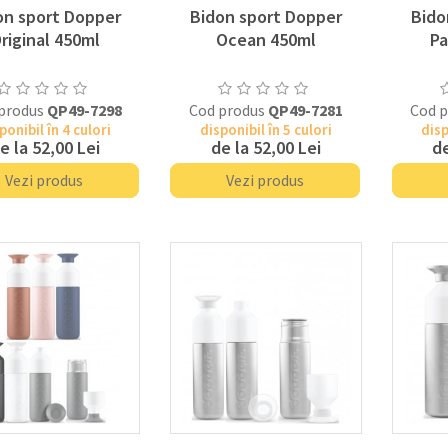
on sport Dopper
Bidon sport Dopper
Bido
riginal 450ml
Ocean 450ml
Pa
produs
QP49-7298
Cod produs
QP49-7281
Cod 
ponibil în 4 culori
disponibil în 5 culori
disp
e la
52,00 Lei
de la
52,00 Lei
de
Vezi produs
Vezi produs