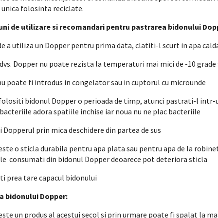
 unica folosinta reciclate.
uni de utilizare si recomandari pentru pastrarea bidonului Dopp
de a utiliza un Dopper pentru prima data, clatiti-l scurt in apa cald
ca dvs. Dopper nu poate rezista la temperaturi mai mici de -10 grade
u poate fi introdus in congelator sau in cuptorul cu microunde
folositi bidonul Dopper o perioada de timp, atunci pastrati-l intr-u
acteriile adora spatiile inchise iar noua nu ne plac bacteriile
i Dopperul prin mica deschidere din partea de sus
este o sticla durabila pentru apa plata sau pentru apa de la robine
 le consumati din bidonul Dopper deoarece pot deteriora sticla
iti prea tare capacul bidonului
a bidonului Dopper:
este un produs al acestui secol si prin urmare poate fi spalat la ma