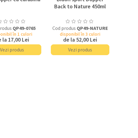
Back to Nature 450ml
produs
QP49-0765
Cod produs
QP49-NATURE
onibil în 1 culori
disponibil în 3 culori
 la
17,00 Lei
de la
52,00 Lei
Vezi produs
Vezi produs