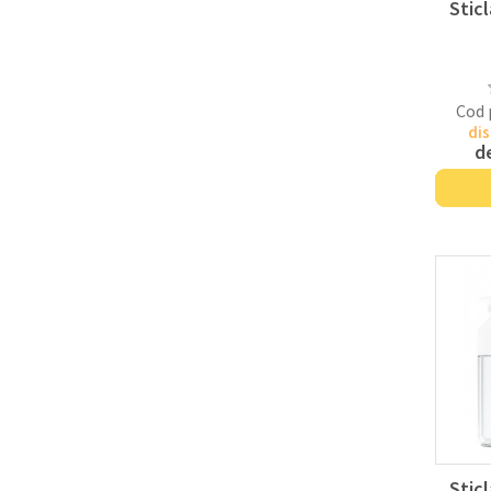
Stic
Cod 
dis
d
Stic