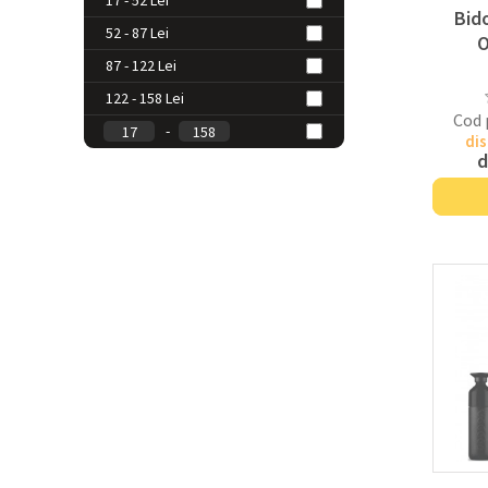
17 - 52 Lei
Bid
52 - 87 Lei
O
87 - 122 Lei
122 - 158 Lei
Cod 
-
dis
d