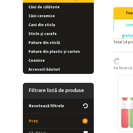
Căni de călătorie
Toa
Căni ceramice
Liv
Cani din sticla
Sticle și carafe
gratu
Total 14 pr
Pahare din sticlă
Pahare din plastic și carton
Ceainice
Se încarcă..
Accesorii băuturi
Filtrare listă de produse
Resetează filtrele
Preț: