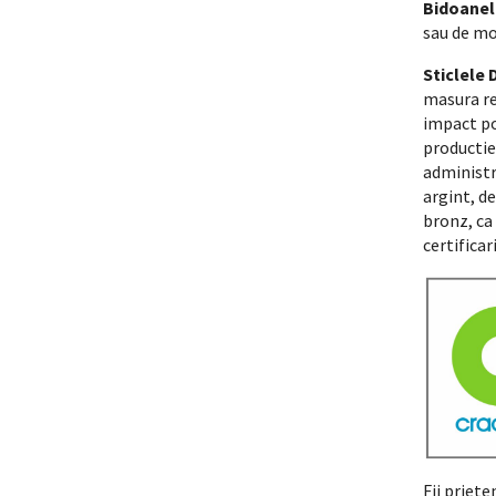
Bidoanel
sau de mo
Sticlele 
masura re
impact po
productie
administra
argint, de
bronz, ca
certificari
Fii priet