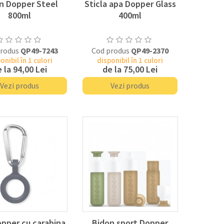
n Dopper Steel
Sticla apa Dopper Glass
800ml
400ml
produs
QP49-7243
Cod produs
QP49-2370
onibil în 1 culori
disponibil în 1 culori
 la
94,00 Lei
de la
75,00 Lei
Vezi produs
Vezi produs
opper cu carabina
Bidon sport Dopper