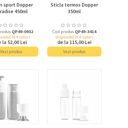
n sport Dopper
Sticla termos Dopper
radise 450ml
350ml
produs
QP49-0932
Cod produs
QP49-3414
onibil în 4 culori
disponibil în 6 culori
 la
52,00 Lei
de la
115,00 Lei
Vezi produs
Vezi produs