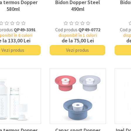
la termos Dopper
Bidon Dopper Steel
Bido
580ml
490ml
produs
QP49-3391
Cod produs
QP49-0772
Cod 
ponibil în 6 culori
disponibil în 1 culori
disp
e la
133,00 Lei
de la
75,00 Lei
de
Vezi produs
Vezi produs
la termos Dopper
Capac sport Dopper
Inel D