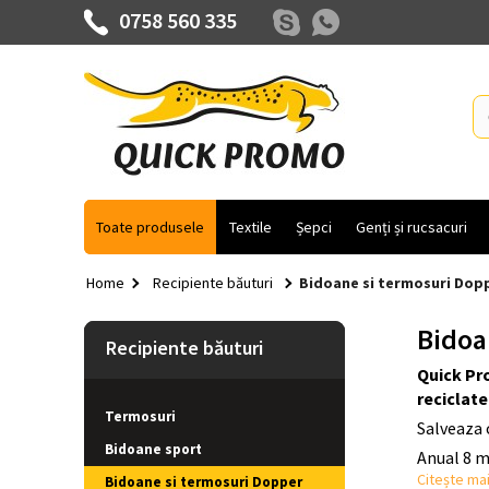
0758 560 335
Toate produsele
Textile
Șepci
Genți și rucsacuri
Home
Recipiente băuturi
Bidoane si termosuri Dop
Bidoa
Recipiente băuturi
Quick Pro
reciclate
Termosuri
Salveaza 
Bidoane sport
Anual 8 mi
Citește mai
Bidoane si termosuri Dopper