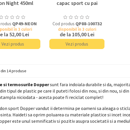
on Night 450ml
capac sport cu pai
produs
QP49-NEON
Cod produs
QP88-100732
ponibil în 3 culori
disponibil în 3 culori
e la
52,00 Lei
de la
105,00 Lei
Vezi produs
Vezi produs
4 din 14 produse
e si termosurile Dopper
sunt fara indoiala durabile si da, majorit
din tipul de plastic pe care il puteti folosi din nou, si din nou, si di
intampla niciodata - acesta poate fi reciclat complet!
idon sport Dopper vandut ii determina pe oameni sa aleaga o sticla d
osinta. Haideti sa oprim poluarea cu materiale plastice si incet in
opper este unul semnificativ si pozitiv asupra societatii si a mediul