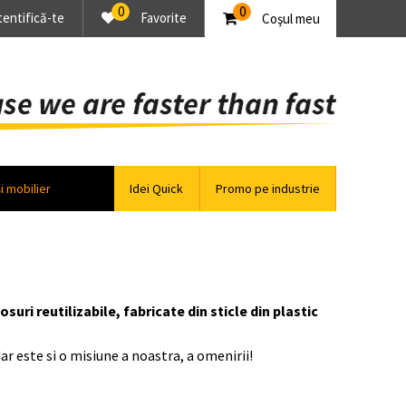
0
0
tentifică-te
Favorite
Coşul meu
și mobilier
Idei Quick
Promo pe industrie
ri reutilizabile, fabricate din sticle din plastic
r este si o misiune a noastra, a omenirii!