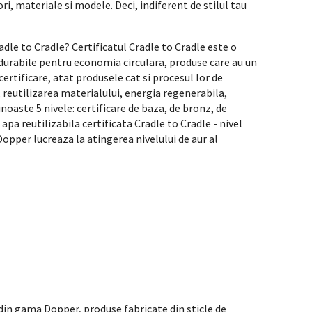
ri, materiale si modele. Deci, indiferent de stilul tau
radle to Cradle? Certificatul Cradle to Cradle este o
durabile pentru economia circulara, produse care au un
rtificare, atat produsele cat si procesul lor de
 reutilizarea materialului, energia regenerabila,
noaste 5 nivele: certificare de baza, de bronz, de
 apa reutilizabila certificata Cradle to Cradle - nivel
Dopper lucreaza la atingerea nivelului de aur al
din gama Dopper, produse fabricate din sticle de