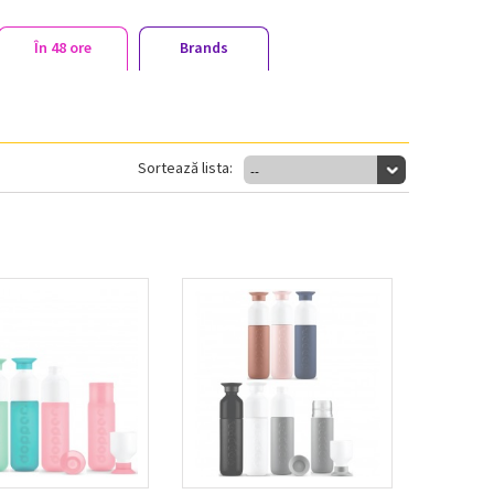
În 48 ore
Brands
Sortează lista:
--