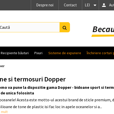
Despre noi
Contact
LEI
Au
Recipiente băuturi
Pixuri
Sisteme de expunere
Închiriere corturi 
per
ne si termosuri Dopper
mo va pune la dispozitie gama Dopper - bidoane sport si termosu
 de unica folosinta
oceanele! Acesta este motto-ul acestui brand de sticle premium, da
lioane de tone de plastic isi fac loc in apele oceanelor si a...
 mult