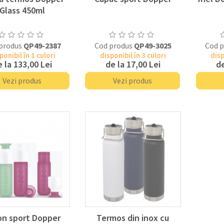
Glass 450ml
produs
QP49-2387
Cod produs
QP49-3025
Cod 
ponibil în 1 culori
disponibil în 3 culori
disp
e la
133,00 Lei
de la
17,00 Lei
de
Vezi produs
Vezi produs
on sport Dopper
Termos din inox cu