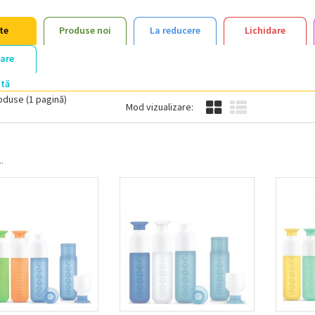
te
Produse noi
La reducere
Lichidare
rare
ită
oduse (1 pagină)
Mod vizualizare:
.