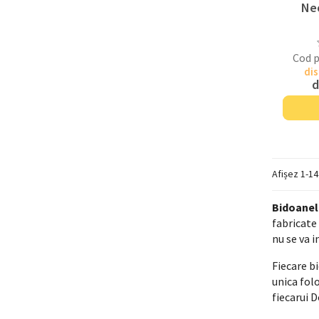
Ne
Cod 
dis
d
Afișez 1-1
Bidoanel
fabricate 
nu se va 
Fiecare b
unica fol
fiecarui D