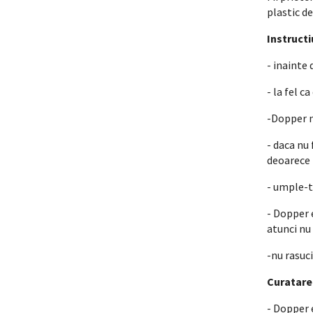
plastic de
Instructi
- inainte 
- la fel 
-Dopper n
- daca nu 
deoarece b
- umple-t
- Dopper 
atunci nu
-nu rasuc
Curatare
- Dopper 