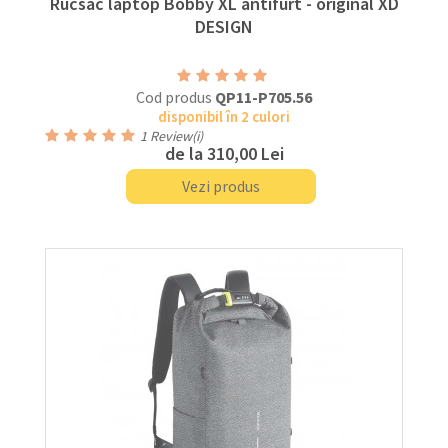
Rucsac laptop Bobby XL antifurt - original XD
DESIGN
Cod produs
QP11-P705.56
disponibil în 2 culori
1
Review(i)
de la
310,00 Lei
Vezi produs