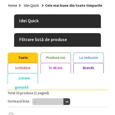
HOME
Home
Idei Quick
Cele mai bune din toate timpurile
+
TEXTILE
+
Idei Quick
GENȚI ȘI RUCSACURI
+
RECIPIENTE BĂUTURI
Filtrare listă de produse
+
GADGETURI
+
PIXURI
Toate
Produse noi
La reducere
+
BIROU
Lichidare
În 48 ore
Brands
+
CASĂ ȘI GRĂDINĂ
Livrare
+
SISTEME DE EXPUNERE
gratuită
+
Total 33 produse (1 pagină)
IDEI QUICK
Sortează lista:
+
--
CRĂCIUN