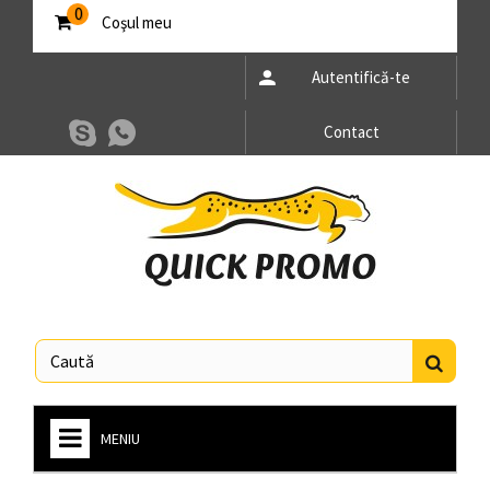
0
Coşul meu
Autentifică-te
Contact
MENIU