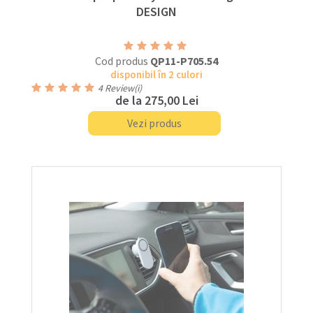
DESIGN
Cod produs
QP11-P705.54
disponibil în 2 culori
4
Review(i)
de la
275,00 Lei
Vezi produs