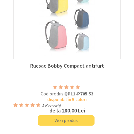
Rucsac Bobby Compact antifurt
Cod produs
QP11-P705.53
disponibil în 5 culori
1
Review(i)
de la
280,00 Lei
Vezi produs