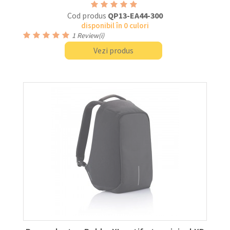
Cod produs
QP13-EA44-300
disponibil în 0 culori
1
Review(i)
Vezi produs