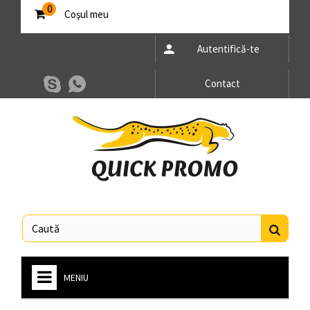
0
Coşul meu
Autentifică-te
Contact
MENIU