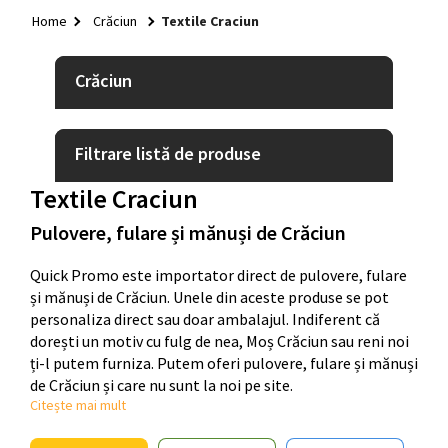
HOME
Home
Crăciun
Textile Craciun
+
TEXTILE
+
Crăciun
GENȚI ȘI RUCSACURI
+
RECIPIENTE BĂUTURI
Filtrare listă de produse
+
GADGETURI
Textile Craciun
+
PIXURI
Pulovere, fulare și mănuși de Crăciun
+
BIROU
Quick Promo este importator direct de pulovere, fulare
+
CASĂ ȘI GRĂDINĂ
și mănuși de Crăciun. Unele din aceste produse se pot
+
personaliza direct sau doar ambalajul. Indiferent că
SISTEME DE EXPUNERE
dorești un motiv cu fulg de nea, Moș Crăciun sau reni noi
+
ți-l putem furniza. Putem oferi pulovere, fulare și mănuși
IDEI QUICK
de Crăciun și care nu sunt la noi pe site.
+
CRĂCIUN
Citește mai mult