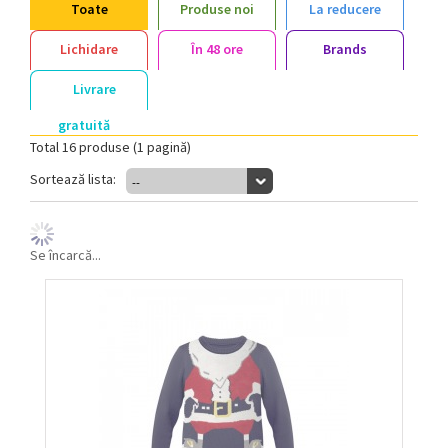
Toate
Produse noi
La reducere
Lichidare
În 48 ore
Brands
Livrare
gratuită
Total 16 produse (1 pagină)
Sortează lista:
--
Se încarcă...