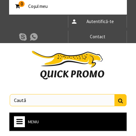
0
Coşul meu
Autentifică-te
Contact
MENIU