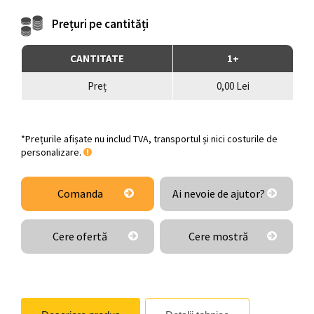
Prețuri pe cantități
CANTITATE
1+
Preț
0,00 Lei
*Prețurile afișate nu includ TVA, transportul și nici costurile de
personalizare.
Comanda
Ai nevoie de ajutor?
Cere ofertă
Cere mostră