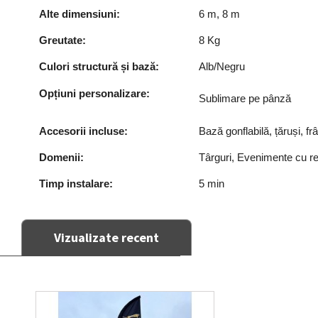
Alte dimensiuni:
6 m, 8 m
Greutate:
8 Kg
Culori structură și bază:
Alb/Negru
Opțiuni personalizare
:
Sublimare pe pânză
Accesorii incluse:
Bază gonflabilă, țăruși, frâ
Domenii:
Târguri, Evenimente cu 
Timp instalare:
5 min
Vizualizate recent