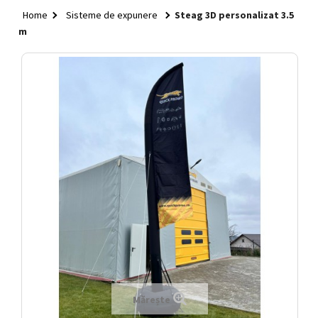
HOME
Home
Sisteme de expunere
Steag 3D personalizat 3.5
+
TEXTILE
m
+
GENȚI ȘI RUCSACURI
+
RECIPIENTE BĂUTURI
+
GADGETURI
+
PIXURI
+
BIROU
+
CASĂ ȘI GRĂDINĂ
+
SISTEME DE EXPUNERE
+
IDEI QUICK
+
CRĂCIUN
Mărește