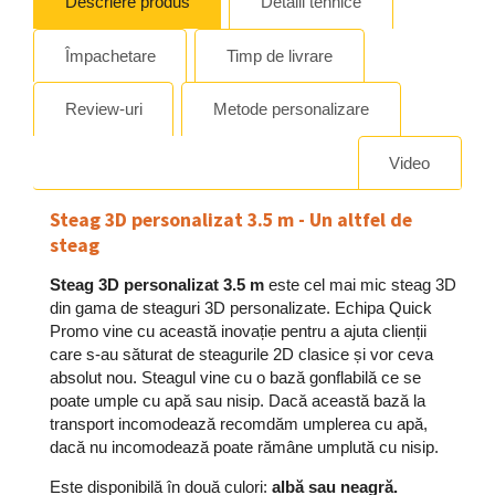
Descriere produs
Detalii tehnice
Împachetare
Timp de livrare
Review-uri
Metode personalizare
Video
Steag 3D personalizat 3.5 m - Un altfel de
steag
Steag 3D personalizat 3.5 m
este cel mai mic steag 3D
din gama de steaguri 3D personalizate. Echipa Quick
Promo vine cu această inovație pentru a ajuta clienții
care s-au săturat de steagurile 2D clasice și vor ceva
absolut nou. Steagul vine cu o bază gonflabilă ce se
poate umple cu apă sau nisip. Dacă această bază la
transport incomodează recomdăm umplerea cu apă,
dacă nu incomodează poate rămâne umplută cu nisip.
Este disponibilă în două culori:
albă sau neagră.