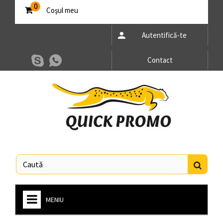
0
Coşul meu
Autentifică-te
Contact
MENIU