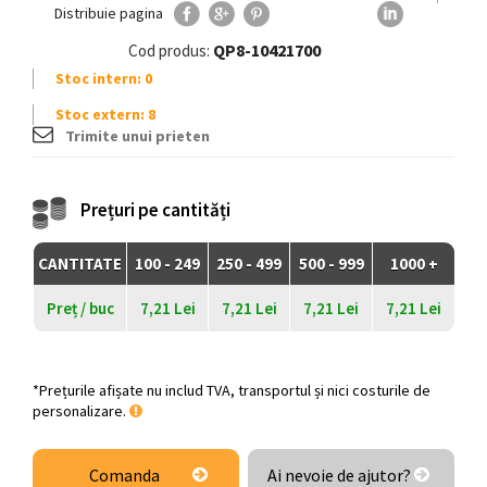
Distribuie pagina
QP8-10421700
Cod produs:
Stoc intern: 0
Stoc extern: 8
Trimite unui prieten
Prețuri pe cantități
CANTITATE
100 - 249
250 - 499
500 - 999
1000 +
Preț / buc
7,21 Lei
7,21 Lei
7,21 Lei
7,21 Lei
*Prețurile afișate nu includ TVA, transportul și nici costurile de
personalizare.
Comanda
Ai nevoie de ajutor?