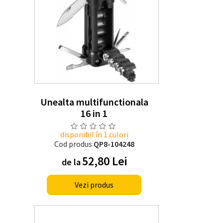
Unealta multifunctionala
16 in 1
disponibil în 1 culori
Cod produs
QP8-104248
52,80 Lei
de la
Vezi produs