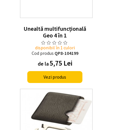
Unealtă multifuncțională
Geo 4 în 1
disponibil în 1 culori
Cod produs
QP8-104199
5,75 Lei
de la
Vezi produs