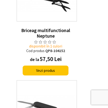
Briceag multifunctional
Neptune
disponibil în 1 culori
Cod produs
QP8-104152
57,50 Lei
de la
Vezi produs