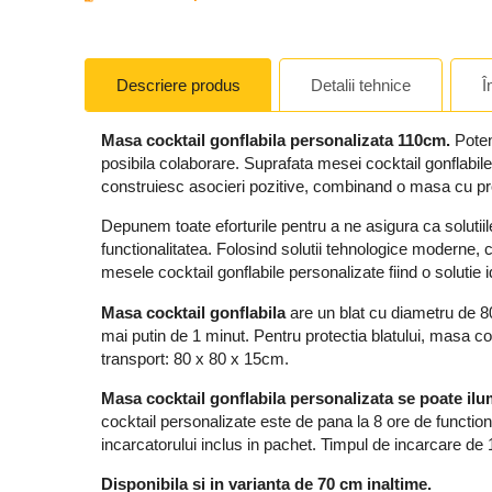
Descriere produs
Detalii tehnice
Î
Masa cocktail gonflabila personalizata 110cm.
Potent
posibila colaborare. Suprafata mesei cocktail gonflabi
construiesc asocieri pozitive, combinand o masa cu p
Depunem toate eforturile pentru a ne asigura ca solutiile 
functionalitatea. Folosind solutii tehnologice moderne, 
mesele cocktail gonflabile personalizate fiind o soluti
Masa cocktail gonflabila
are un blat cu diametru de 8
mai putin de 1 minut. Pentru protectia blatului, masa c
transport:
80 x 80 x 15cm.
Masa cocktail gonflabila personalizata se poate ilum
cocktail personalizate este de pana la 8 ore de functio
incarcatorului inclus in pachet. Timpul de incarcare d
Disponibila si in varianta de 70 cm inaltime.