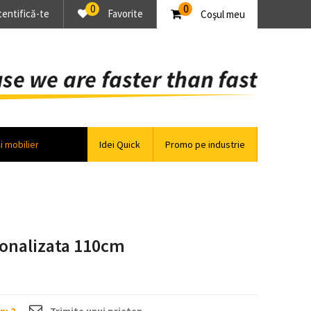
0
0
tentifică-te
Favorite
Coşul meu
și mobilier
Idei Quick
Promo pe industrie
sonalizata 110cm