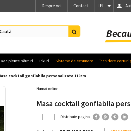
Despre noi
Contact
LEI
Au
Recipiente băuturi
Pixuri
Sisteme de expunere
Închiriere corturi 
asa cocktail gonflabila personalizata 110cm
Numai online
Masa cocktail gonflabila per
Distribuie pagina