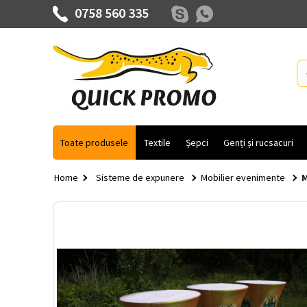
0758 560 335
Toate produsele
Textile
Șepci
Genți și rucsacuri
Home
Sisteme de expunere
Mobilier evenimente
M