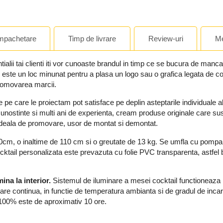
mpachetare
Timp de livrare
Review-uri
Me
ialii tai clienti iti vor cunoaste brandul in timp ce se bucura de manc
le este un loc minunat pentru a plasa un logo sau o grafica legata d
romovarea marcii.
pe care le proiectam pot satisface pe deplin asteptarile individuale ale tu
cunostinte si multi ani de experienta, cream produse originale care su
e ideala de promovare, usor de montat si demontat.
0cm, o inaltime de 110 cm si o greutate de 13 kg. Se umfla cu pomp
ocktail personalizata este prevazuta cu folie PVC transparenta, astfel
ina la interior.
Sistemul de iluminare a mesei cocktail
functioneaza 
nare continua, in functie de temperatura ambianta si de gradul de incar
e 100% este de aproximativ 10 ore.