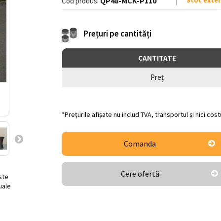
QP48-MCK-P110
Stoc exter
Cod produs:
Prețuri pe cantități
CANTITATE
Preț
*Prețurile afișate nu includ TVA, transportul și nici cos
Comanda
Cere ofertă
ste
uale