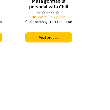
Masa gonflabila
Ban
personalizata Chill
pe
disponibil în 2 culori
dispo
CH
Cod produs
QP13-CHILL-TAB
Cod prod
Vezi produs