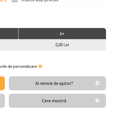
n: 2
Trimite unui prieten
1+
0,00 Lei
turile de personalizare.
Ai nevoie de ajutor?
Cere mostră