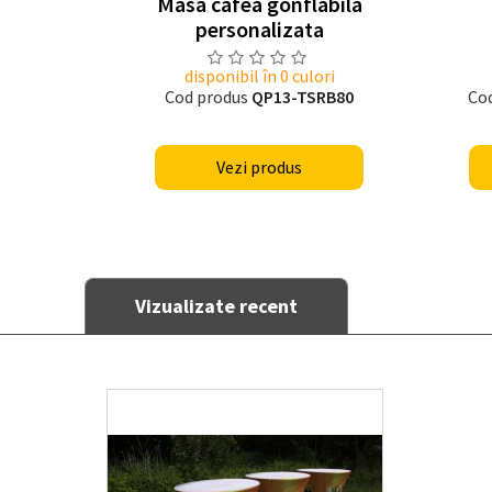
Masa cafea gonflabila
personalizata
disponibil în 0 culori
Cod produs
QP13-TSRB80
Co
Vezi produs
Vizualizate recent