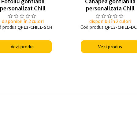
Fotoliu gonflabil
Canapea gonflabila
personalizat Chill
personalizata Chill
disponibil în 2 culori
disponibil în 2 culori
d produs
QP13-CHILL-SCH
Cod produs
QP13-CHILL-D
Vezi produs
Vezi produs